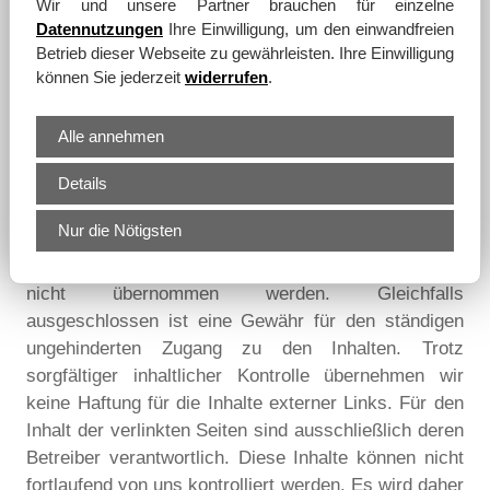
Wir und unsere Partner brauchen für einzelne
Datennutzungen
Ihre Einwilligung, um den einwandfreien
Betrieb dieser Webseite zu gewährleisten. Ihre Einwilligung
können Sie jederzeit
widerrufen
.
Disclaimer
Alle annehmen
Haftungsausschluss
Details
Wir sind bemüht, dafür Sorge zu tragen, die Inhalte
auf den Internetseiten zeitnah, vollständig und richtig
Nur die Nötigsten
zu gestalten. Eine Gewähr für die Aktualität,
Richtigkeit und Vollständigkeit der Angaben kann
nicht übernommen werden. Gleichfalls
ausgeschlossen ist eine Gewähr für den ständigen
ungehinderten Zugang zu den Inhalten. Trotz
sorgfältiger inhaltlicher Kontrolle übernehmen wir
keine Haftung für die Inhalte externer Links. Für den
Inhalt der verlinkten Seiten sind ausschließlich deren
Betreiber verantwortlich. Diese Inhalte können nicht
fortlaufend von uns kontrolliert werden. Es wird daher