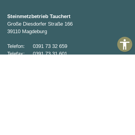
Steinmetzbetrieb Tauchert
Große Diesdorfer Straße 166
39110 Magdeburg
Telefon:
0391 73 32 659
Telefax:
0391 73 31 601
E-Mail:
info@tauchert-grabmale.de
Steinmetzbetrieb mit „Mobilitäts-Garantie“ – Wir
kommen auch zu Ihnen:
Magdeburg
,
Schönebeck
,
Möckern
,
Burg bei
Magdeburg
,
Haldensleben
,
Erxleben
,
Oschersleben
(Bode)
,
Calbe
,
Wolmirstedt
,
Gommern
,
Bördeland
,
Barleben
,
Gnadau
,
Hadmersleben
,
Westeregeln
,
Egeln
,
Wanzleben
,
Helmstedt
,
Staßfurt
,
Colbitz
,