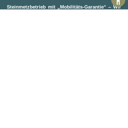
Steinmetzbetrieb mit „Mobilitäts-Garantie“ – Wir
kommen auch zu Ihnen:
Magdeburg
,
Schönebeck
,
Möckern
,
Burg bei
Magdeburg
,
Haldensleben
,
Erxleben
,
Oschersleben
(Bode)
,
Calbe
,
Wolmirstedt
,
Gommern
,
Bördeland
,
Barleben
,
Gnadau
,
Hadmersleben
,
Westeregeln
,
Egeln
,
Wanzleben
,
Helmstedt
,
Staßfurt
,
Colbitz
,
Flechtingen
,
Halberstadt
,
Schopsdorf
,
Ziesar
,
Wüstenjerichow
,
Barby
,
Lindau
,
Zerbst/Anhalt
,
Bernburg
,
Aschersleben
,
Sachsendorf
,
Rietzel
,
Stresow