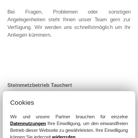
Bei Fragen, Problemen oder sonstigen
Angelegenheiten steht Ihnen unser Team gern zur
Verfügung. Wir werden uns schnellstmöglich um Ihr
Anliegen kümmern.
Steinmetzbetrieb Tauchert
Große Diesdorfer Straße 166
39110 Magdeburg
Cookies
Telefon:
0391 73 32 659
Wir und unsere Partner brauchen für einzelne
Telefax:
0391 73 31 601
Datennutzungen
Ihre Einwilligung, um den einwandfreien
Betrieb dieser Webseite zu gewährleisten. Ihre Einwilligung
E-Mail:
info@tauchert-grabmale.de
können Sie jederzeit
widerrufen
.